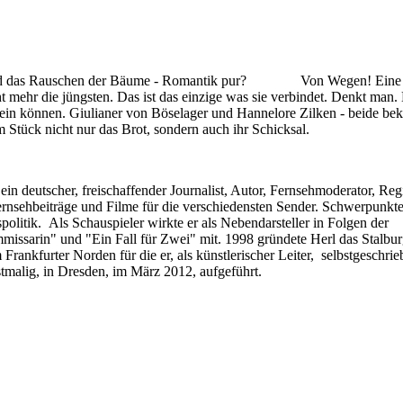
und das Rauschen der Bäume - Romantik pur? Von Wegen! Eine 
t mehr die jüngsten. Das ist das einzige was sie verbindet. Denkt man.
 sein können. Giulianer von Böselager und Hannelore Zilken - beide be
 Stück nicht nur das Brot, sondern auch ihr Schicksal.
in deutscher, freischaffender Journalist, Autor, Fernsehmoderator, Regi
rnsehbeiträge und Filme für die verschiedensten Sender. Schwerpunkte
olitik. Als Schauspieler wirkte er als Nebendarsteller in Folgen der
issarin" und "Ein Fall für Zwei" mit. 1998 gründete Herl das Stalbu
rankfurter Norden für die er, als künstlerischer Leiter, selbstgeschri
tmalig, in Dresden, im März 2012, aufgeführt.