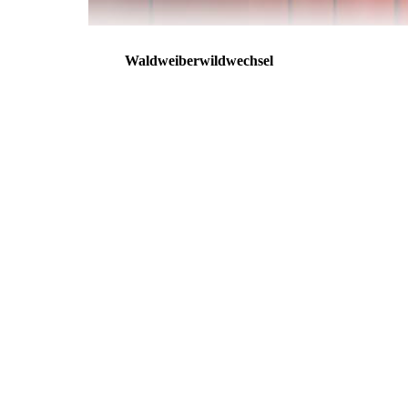
Waldweiberwildwechsel
01_Plakat_Wildweiber