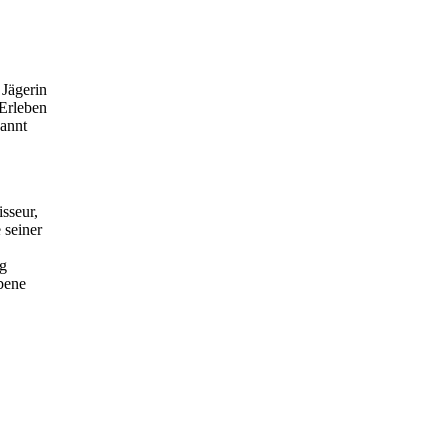
Jägerin
 Erleben
kannt
sseur,
 seiner
rg
ebene