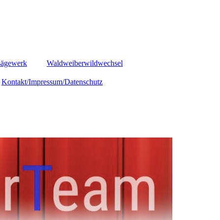
sägewerk
Waldweiberwildwechsel
Kontakt/Impressum/Datenschutz